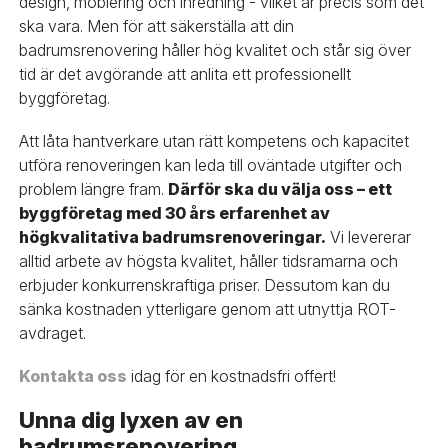
design, möblering och inredning - vilket är precis som det
ska vara. Men för att säkerställa att din
badrumsrenovering håller hög kvalitet och står sig över
tid är det avgörande att anlita ett professionellt
byggföretag.
Att låta hantverkare utan rätt kompetens och kapacitet
utföra renoveringen kan leda till oväntade utgifter och
problem längre fram.
Därför ska du välja oss – ett
byggföretag med 30 års erfarenhet av
högkvalitativa badrumsrenoveringar.
Vi levererar
alltid arbete av högsta kvalitet, håller tidsramarna och
erbjuder konkurrenskraftiga priser. Dessutom kan du
sänka kostnaden ytterligare genom att utnyttja ROT-
avdraget.
Kontakta oss
idag för en kostnadsfri offert!
Unna dig lyxen av en
badrumsrenovering