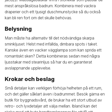
mest anspråkslösa badrum. Kombinera med vackra
draperier och ett tjusigt duschmunstycke så du också
kan bli ren fort om det skulle behövas.
Belysning
Man måste ha alternativ till det nödvändiga skarpa
sminkljuset. Helst med infällda, dimbara spots i taket.
Kanske även en vacker vägglampa som kan sprida ett
romantiskt sken? Detta kombineras sedan med några
ljusstakar med stearinljus så har du en garanterat
avslappnande upplevelse.
Krokar och beslag
Små detaljer kan verkligen förhöja helheten på ett rum,
och det gäller såklart även i badrummet. Besök gärna en
butik för byggnadsvård, de brukar ha ett stort utbud av
retro- och lyxdetaljer att välja mellan. Ibland kan det
räcka med att byta handtagsknoppar för att få ett